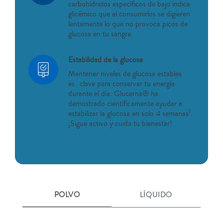
carbohidratos específicos de bajo índice
glicémico que al consumirlos se digieren
lentamente lo que no provoca picos de
glucosa en tu sangre.
Estabilidad de la glucosa
Mantener niveles de glucosa estables
es clave para conservar tu energía
durante el día. Glucerna® ha
demostrado científicamente ayudar a
1
estabilizar la glucosa en solo 4 semanas
.
¡Sigue activo y cuida tu bienestar!
POLVO
LÍQUIDO