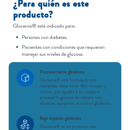
¿Para quién es este
producto?
Glucerna® está indicado para:
Personas con diabetes.
Pacientes con condiciones que requieran
manejar sus niveles de glucosa.
Procesamiento glicémico
Glucerna® está formulado con
nutrientes clave como Mio-Inositol y
cromo, que ayudan a tu cuerpo a
procesar la glucosa de manera más
eficiente, apoyando el control glicémico.
Bajo impacto glicémico
Glucerna® es un producto con