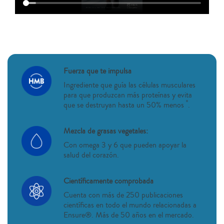
Fuerza que te impulsa
Ingrediente que guía las células musculares
para que produzcan más proteínas y evita
°
que se destruyan hasta un 50% menos
.
Mezcla de grasas vegetales:
Con omega 3 y 6 que pueden apoyar la
salud del corazón.
Científicamente comprobada
Cuenta con más de 250 publicaciones
científicas en todo el mundo relacionadas a
Ensure®. Más de 50 años en el mercado.