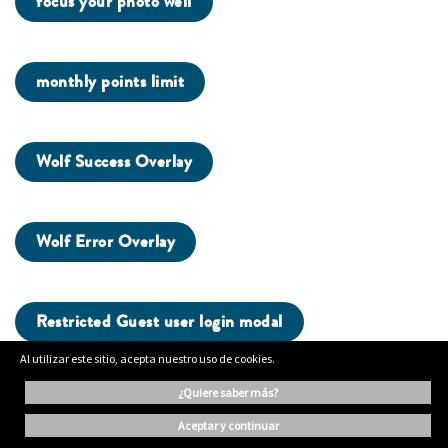
focus your photo well
monthly points limit
Wolf Success Overlay
Wolf Error Overlay
Restricted Guest user login modal
Al utilizar este sitio, acepta nuestro uso de cookies.
g...
¿quiere saber más?
aceptar y continuar