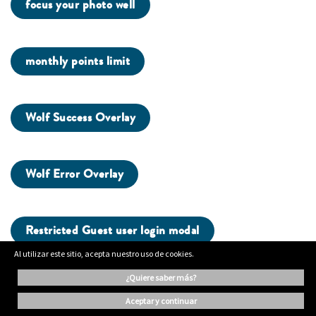
focus your photo well
monthly points limit
Wolf Success Overlay
Wolf Error Overlay
Restricted Guest user login modal
Al utilizar este sitio, acepta nuestro uso de cookies.
¿quiere saber más?
ading...
aceptar y continuar