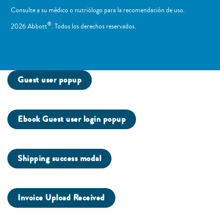
Consulte a su médico o nutriólogo para la recomendación de uso. ​
®
2026 Abbott
. Todos los derechos reservados.
Guest user popup
Ebook Guest user login popup
Shipping success modal
Invoice Upload Received