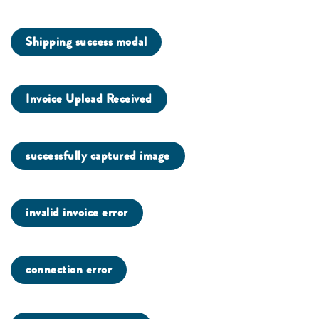
Shipping success modal
Invoice Upload Received
successfully captured image
invalid invoice error
connection error