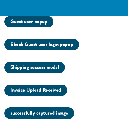
Guest user popup
Ebook Guest user login popup
Shipping success modal
Invoice Upload Received
successfully captured image