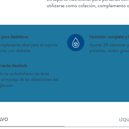
utilizarse como colación, complemento 
 para diabéticos
Nutrición completa y 
mplemento ideal para el soporte
Aporta 28 vitaminas y
onas con diabetes.
proteínas, ácidos gr
amente diseñada
la de carbohidratos de lenta
 el manejo de las alteraciones del
glucosa.
LVO
LÍQ