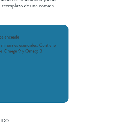
o reemplazo de una comida.
balanceada
 minerales esenciales. Contiene
asos Omega 9 y Omega 3.
UIDO