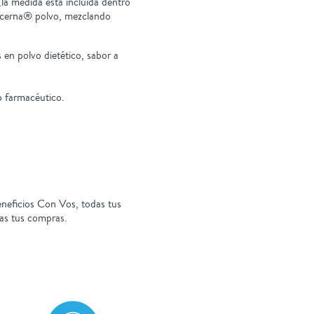
la medida está incluida dentro
ucerna® polvo, mezclando
 en polvo dietético, sabor a
o farmacéutico.
neficios Con Vos, todas tus
as tus compras.