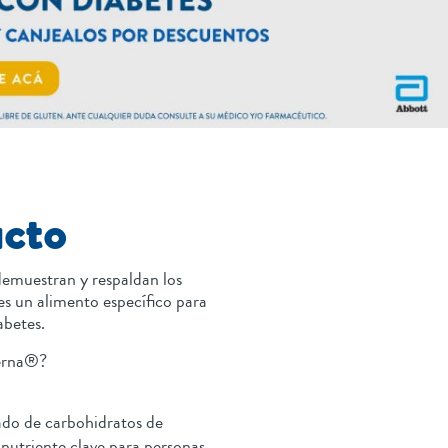
ucto
demuestran y respaldan los
es un alimento específico para
abetes.
cerna®?
do de carbohidratos de
 nutriente clave para personas