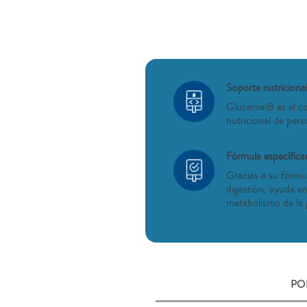
Soporte nutricional
Glucerna® es el co
nutricional de pers
Fórmula específic
Gracias a su fórmu
digestión, ayuda en
metabolismo de la 
PO