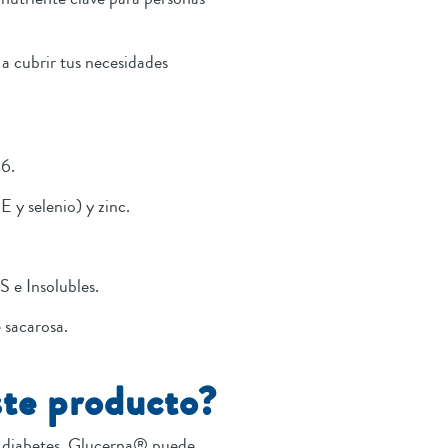
a cubrir tus necesidades
6.
 y selenio) y zinc.
 e Insolubles.
 sacarosa.
ste producto?
n diabetes. Glucerna® puede