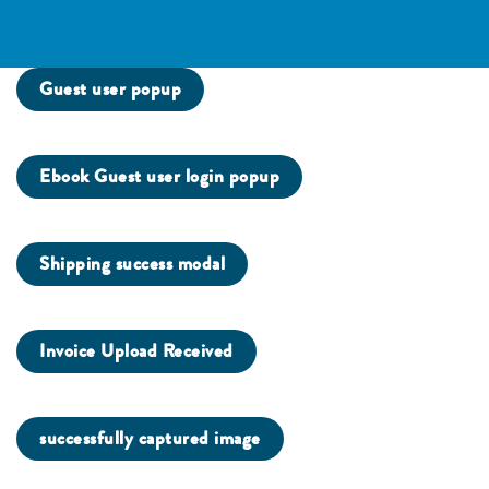
Guest user popup
Ebook Guest user login popup
Shipping success modal
Invoice Upload Received
successfully captured image